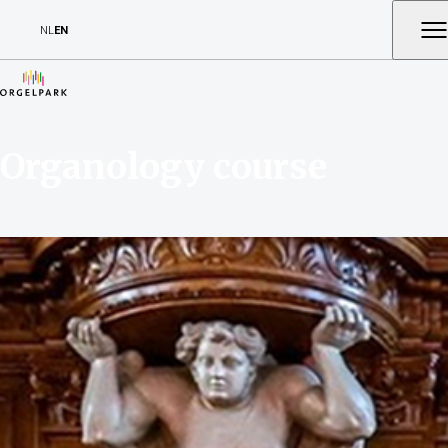
NL
EN
Organology course