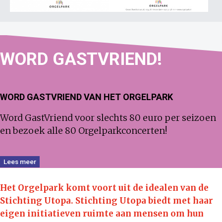
WORD
GAST
VRIEND!
WORD GASTVRIEND VAN HET ORGELPARK
Word GastVriend voor slechts 80 euro per seizoen
en bezoek alle 80 Orgelparkconcerten!
Lees meer
Het Orgelpark komt voort uit de idealen van de
Stichting Utopa.
Stichting Utopa biedt met haar
eigen initiatieven ruimte aan mensen om hun