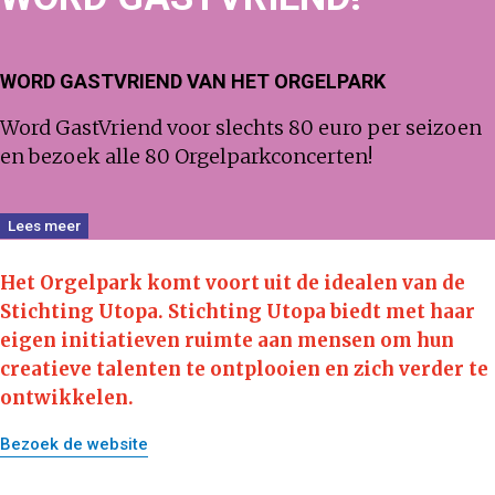
WORD GASTVRIEND VAN HET ORGELPARK
Word GastVriend voor slechts 80 euro per seizoen
en bezoek alle 80 Orgelparkconcerten!
Lees meer
Het Orgelpark komt voort uit de idealen van de
Stichting Utopa.
Stichting Utopa biedt met haar
eigen initiatieven ruimte aan mensen om hun
creatieve talenten te ontplooien en zich verder te
ontwikkelen.
Bezoek de website