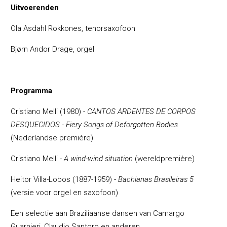
Uitvoerenden
Ola Asdahl Rokkones, tenorsaxofoon
Bjø
rn Andor Drage, orgel
Programma
Cristiano Melli (1980) -
CANTOS ARDENTES DE CORPOS
DESQUECIDOS - Fiery Songs of Deforgotten Bodies
(Nederlandse premi
ère)
Cristiano Melli -
A wind-wind situation
(wereldpremi
ère)
Heitor Villa-Lobos (1887-1959) -
Bachianas Brasileiras 5
(versie voor orgel en saxofoon)
Een selectie aan Braziliaanse dansen van Camargo
Guarnieri, Claudio Santoro en anderen