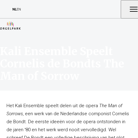
NL
EN
Kali Ensemble Speelt
Cornelis de Bondts The
Man of Sorrow
Het Kali Ensemble speelt delen uit de opera
The Man of
Sorrows
, een werk van de Nederlandse componist Cornelis
de Bondt. De eerste ideeën voor de opera ontstonden in
de jaren
‘
80 en het werk werd nooit vervolledigd. Wel
schreef De Bondt een volledige beschrijving van het plot,