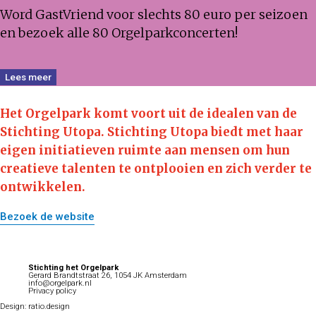
Word GastVriend voor slechts 80 euro per seizoen
en bezoek alle 80 Orgelparkconcerten!
Lees meer
Het Orgelpark komt voort uit de idealen van de
Stichting Utopa.
Stichting Utopa biedt met haar
eigen initiatieven ruimte aan mensen om hun
creatieve talenten te ontplooien en zich verder te
ontwikkelen.
Bezoek de website
Stichting het Orgelpark
Gerard Brandtstraat 26, 1054 JK Amsterdam
info@orgelpark.nl
Privacy policy
Design:
ratio.design