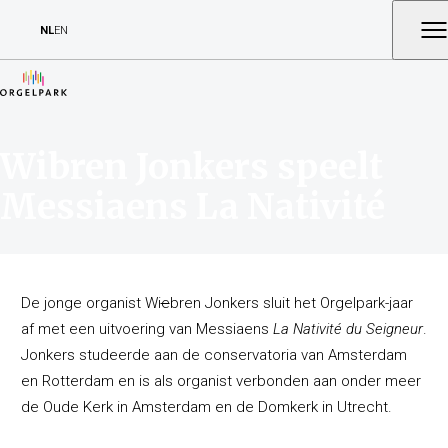
NL
EN
Wibren Jonkers speelt
Messiaens La Nativité
De jonge organist Wi
e
bren Jonkers sluit het Orgelpark-jaar
af met een uitvoering van Messiaens
La Nativit
é du Seigneur
.
Jonkers studeerde aan de conservatoria van Amsterdam
en Rotterdam en is als organist verbonden aan onder meer
de Oude Kerk in Amsterdam en de Domkerk in Utrecht.